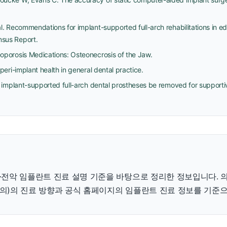
l. Recommendations for implant-supported full-arch rehabilitations in ed
nsus Report.
oporosis Medications: Osteonecrosis of the Jaw.
peri-implant health in general dental practice.
d implant-supported full-arch dental prostheses be removed for supportiv
전악 임플란트 진료 설명 기준을 바탕으로 정리한 정보입니다. 
의)의 진료 방향과 공식 홈페이지의 임플란트 진료 정보를 기준