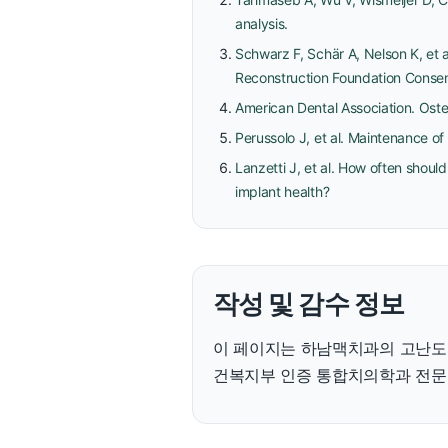
analysis.
Schwarz F, Schär A, Nelson K, et a
Reconstruction Foundation Conse
American Dental Association. Oste
Perussolo J, et al. Maintenance of 
Lanzetti J, et al. How often shoul
implant health?
작성 및 감수 정보
이 페이지는 하남맥치과의 고난도·
건복지부 인증 통합치의학과 전문