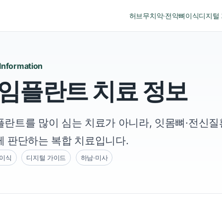
허브
무치악·전악
뼈이식
디지털
 Information
 임플란트 치료 정보
란트를 많이 심는 치료가 아니라, 잇몸뼈·전신질
께 판단하는 복합 치료입니다.
이식
디지털 가이드
하남·미사