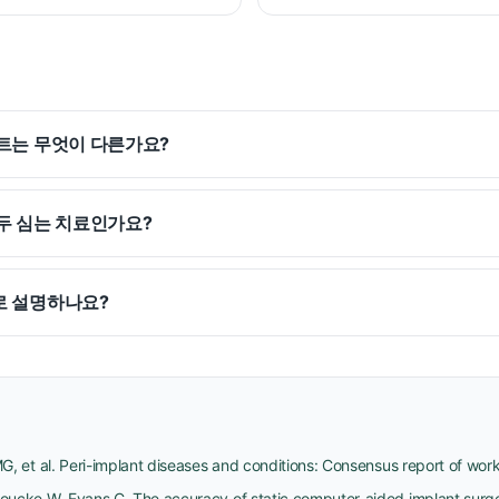
트는 무엇이 다른가요?
두 심는 치료인가요?
로 설명하나요?
G, et al. Peri-implant diseases and conditions: Consensus report of wo
oucke W, Evans C. The accuracy of static computer-aided implant surg