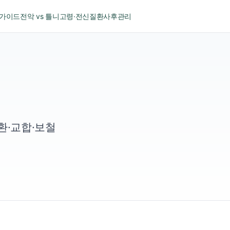
 가이드
전악 vs 틀니
고령·전신질환
사후관리
환·교합·보철