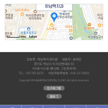
하남맥치과
100m
상호명 : 하남맥치과의원
대표자 : 권세인
경기도 하남시 미사강변대로 80
401호/402호 (풍산동, 그린프라자)
TEL : 031.795.8270
사업자등록번호 : 646-24-01820
Copyright © HANAMMAC DENTAL CLINIC. All rights reserved.
인스타그램
블로그