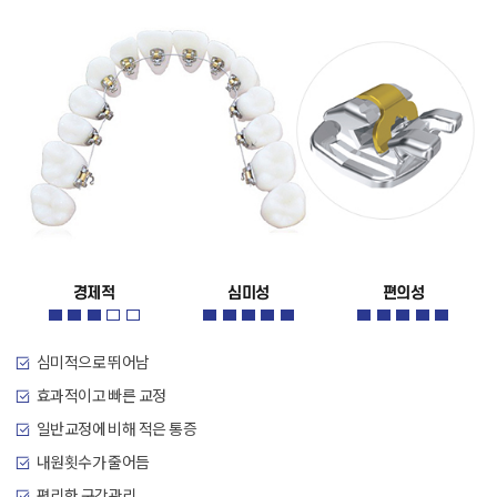
경제적
심미성
편의성
심미적으로 뛰어남
효과적이고 빠른 교정
일반교정에 비해 적은 통증
내원횟수가 줄어듬
편리한 구강관리