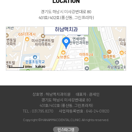
LOCATION
경기도 하남시 미사강변대로 80
401호/402호 (풍산동, 그린프라자)
하남맥치과
100m
상호명 : 하남맥치과의원
대표자 : 권세인
경기도 하남시 미사강변대로 80
401호/402호 (풍산동, 그린프라자)
TEL : 031.795.8270
사업자등록번호 : 646-24-01820
Copyright © HANAMMAC DENTAL CLINIC. All rights reserved.
인스타그램