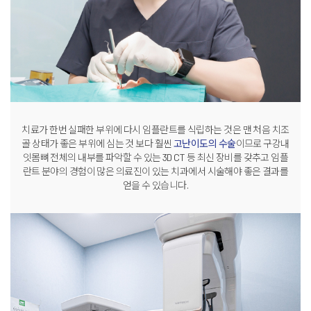
치료가 한번 실패한 부위에 다시 임플란트를 식립하는 것은
맨 처음 치조
골 상태가 좋은 부위에 심는 것 보다
훨씬
고난이도의 수술
이므로 구강내
잇몸뼈 전체의 내부를
파악할 수 있는
3D CT 등 최신 장비
를 갖추고
임플
란트 분야의
경험이 많은 의료진이 있는 치과
에서
시술해야 좋은 결과를
얻을 수 있습니다
.