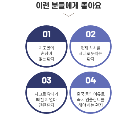
이런 분들에게 좋아요
01
02
치조골의
현재 식사를
손상이
제대로 못하는
없는 환자
환자
03
04
사고로 앞니가
출국 등의 이유로
빠진 지 얼마
즉시 임플란트를
안된 환자
해야 하는 환자