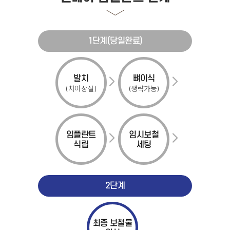
1단계(당일완료)
발치
뼈이식
(치아상실)
(생략가능)
임플란트
임시보철
식립
세팅
2단계
최종 보철물