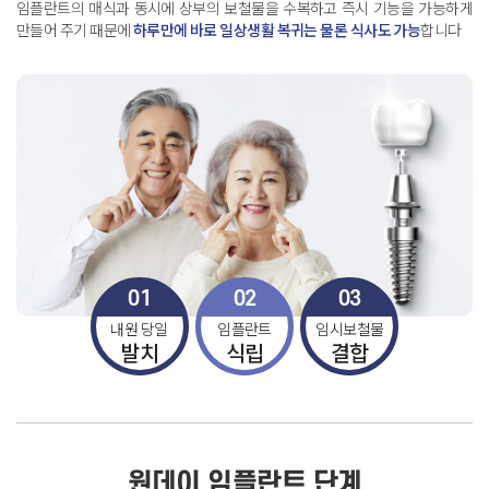
임플란트의 매식과 동시에 상부의 보철물을 수복하고 즉시 기능을 가능하게
만들어 주기 때문에
하루만에 바로 일상생활 복귀는 물론 식사도 가능
합니다
01
02
03
내원 당일
임플란트
임시보철물
발치
식립
결합
원데이 임플란트 단계