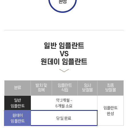
완성
일반 임플란트
VS
원데이 임플란트
발치 및
임플란트
임시
최종
분류
회복
식립
보철물
보철물
일반
약 2개월 ~
임플란트
6개월 소요
임플란트
완성
원데이
당일 완료
임플란트