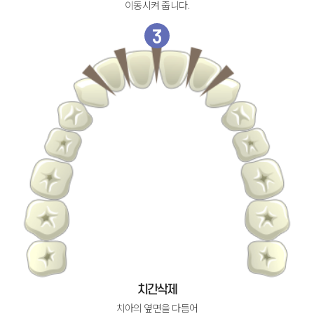
이동시켜 줍니다.
3
치간삭제
치아의 옆면을 다듬어