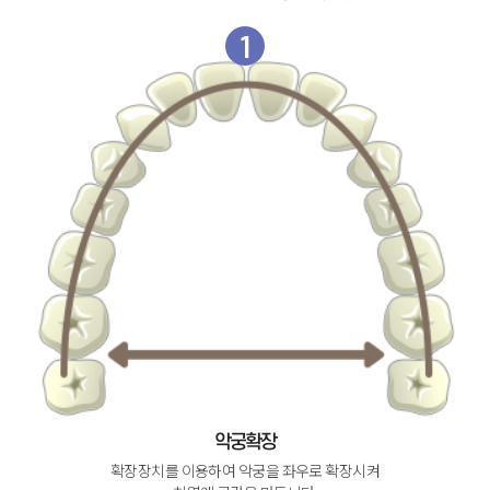
1
악궁확장
확장장치를 이용하여 악궁을 좌우로 확장시켜