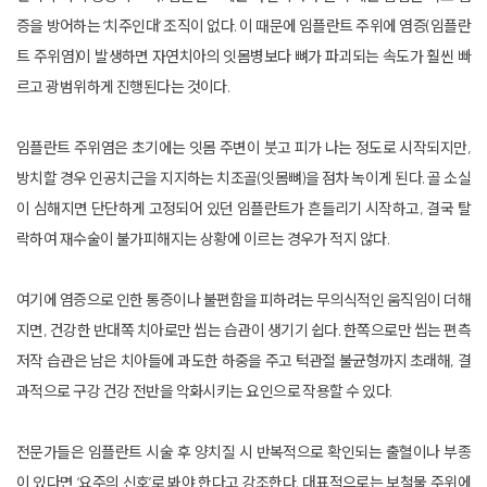
증을 방어하는 ‘치주인대’ 조직이 없다. 이 때문에 임플란트 주위에 염증(임플란
트 주위염)이 발생하면 자연치아의 잇몸병보다 뼈가 파괴되는 속도가 훨씬 빠
르고 광범위하게 진행된다는 것이다.
임플란트 주위염은 초기에는 잇몸 주변이 붓고 피가 나는 정도로 시작되지만,
방치할 경우 인공치근을 지지하는 치조골(잇몸뼈)을 점차 녹이게 된다. 골 소실
이 심해지면 단단하게 고정되어 있던 임플란트가 흔들리기 시작하고, 결국 탈
락하여 재수술이 불가피해지는 상황에 이르는 경우가 적지 않다.
여기에 염증으로 인한 통증이나 불편함을 피하려는 무의식적인 움직임이 더해
지면, 건강한 반대쪽 치아로만 씹는 습관이 생기기 쉽다. 한쪽으로만 씹는 편측
저작 습관은 남은 치아들에 과도한 하중을 주고 턱관절 불균형까지 초래해, 결
과적으로 구강 건강 전반을 악화시키는 요인으로 작용할 수 있다.
전문가들은 임플란트 시술 후 양치질 시 반복적으로 확인되는 출혈이나 부종
이 있다면 ‘요주의 신호’로 봐야 한다고 강조한다. 대표적으로는 보철물 주위에