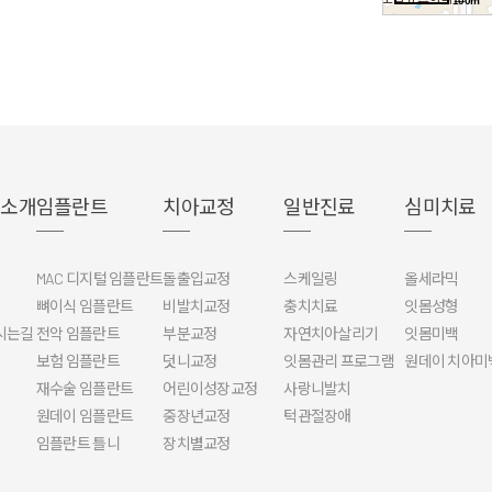
100m
 소개
임플란트
치아교정
일반진료
심미치료
MAC 디지털 임플란트
돌출입교정
스케일링
올세라믹
뼈이식 임플란트
비발치교정
충치치료
잇몸성형
시는길
전악 임플란트
부분교정
자연치아살리기
잇몸미백
보험 임플란트
덧니교정
잇몸관리 프로그램
원데이 치아미
재수술 임플란트
어린이성장교정
사랑니발치
원데이 임플란트
중장년교정
턱관절장애
임플란트 틀니
장치별교정