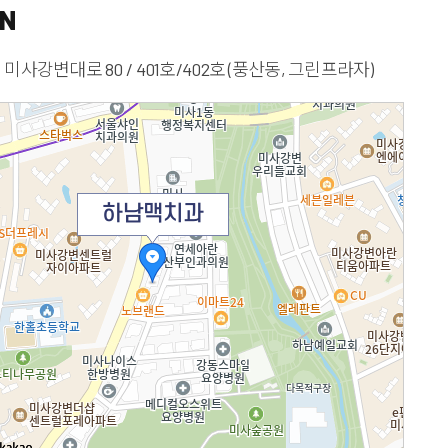
ON
 미사강변대로 80
/
401호/402호 (풍산동, 그린프라자)
하남맥치과