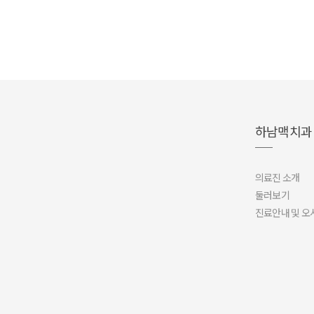
하남맥치과
의료진 소개
둘러보기
진료안내 및 오