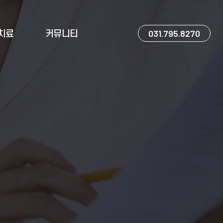
031.795.8270
치료
커뮤니티
C